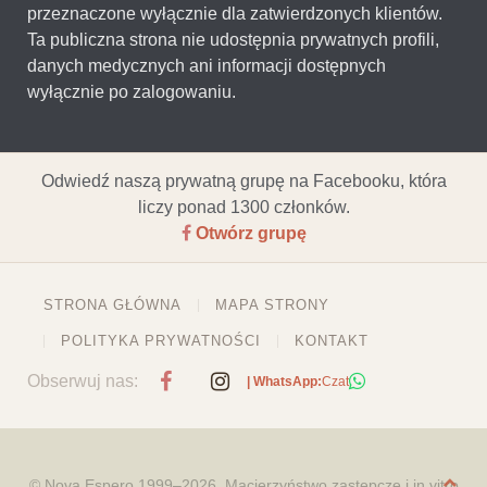
przeznaczone wyłącznie dla zatwierdzonych klientów.
Ta publiczna strona nie udostępnia prywatnych profili,
danych medycznych ani informacji dostępnych
wyłącznie po zalogowaniu.
Odwiedź naszą prywatną grupę na Facebooku, która
liczy ponad 1300 członków.
Otwórz grupę
STRONA GŁÓWNA
MAPA STRONY
POLITYKA PRYWATNOŚCI
KONTAKT
Obserwuj nas:
| WhatsApp:
Czat
© Nova Espero 1999–2026. Macierzyństwo zastępcze i in vitro