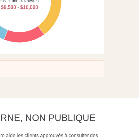
FIV + don d'ovocytes
$9,500 - $10,000
0
.
ERNE, NON PUBLIQUE
 aide les clients approuvés à consulter des