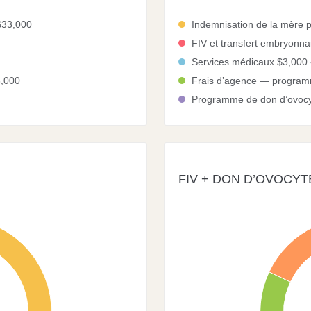
$33,000
Indemnisation de la mère 
FIV et transfert embryonna
Services médicaux $3,000 
3,000
Frais d’agence — program
Programme de don d’ovocy
FIV + DON D’OVOCYT
40
35
30
25