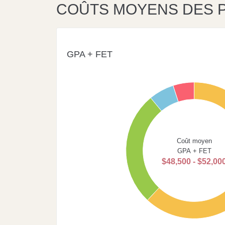
COÛTS MOYENS DES
GPA + FET
60
50
40
Coût moyen
GPA + FET
$48,500 - $52,00
30
20
10