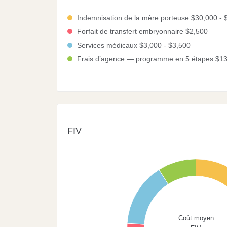
0
0
Indemnisation de la mère porteuse $30,000 - 
Forfait de transfert embryonnaire $2,500
Services médicaux $3,000 - $3,500
Frais d’agence — programme en 5 étapes $1
FIV
55
50
45
40
Coût moyen
35