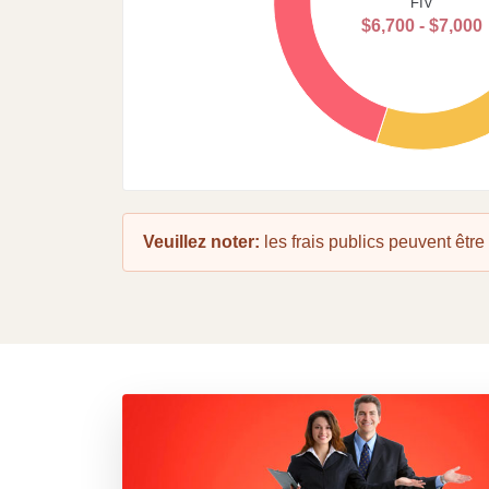
FIV
30
$6,700 - $7,000
25
20
15
10
5
0
Veuillez noter:
les frais publics peuvent être