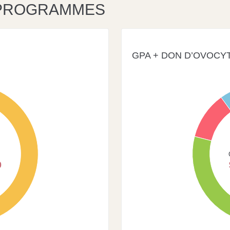
 PROGRAMMES
GPA + DON D’OVOCY
55
50
45
40
35
30
0
25
20
15
10
5