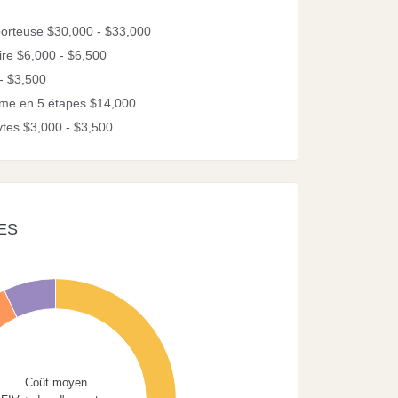
0
porteuse $30,000 - $33,000
ire $6,000 - $6,500
- $3,500
me en 5 étapes $14,000
tes $3,000 - $3,500
ES
Coût moyen