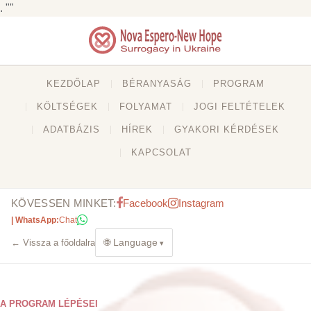
. ""
KEZDŐLAP
BÉRANYASÁG
PROGRAM
KÖLTSÉGEK
FOLYAMAT
JOGI FELTÉTELEK
ADATBÁZIS
HÍREK
GYAKORI KÉRDÉSEK
KAPCSOLAT
KÖVESSEN MINKET:
Facebook
Instagram
| WhatsApp:
Chat
🌐 Language
← Vissza a főoldalra
A PROGRAM LÉPÉSEI