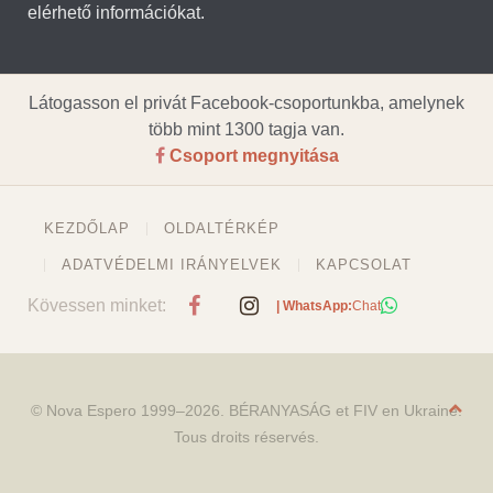
elérhető információkat.
Látogasson el privát Facebook-csoportunkba, amelynek
több mint 1300 tagja van.
Csoport megnyitása
KEZDŐLAP
OLDALTÉRKÉP
ADATVÉDELMI IRÁNYELVEK
KAPCSOLAT
Kövessen minket:
| WhatsApp:
Chat
© Nova Espero 1999–2026. BÉRANYASÁG et FIV en Ukraine.
Tous droits réservés.