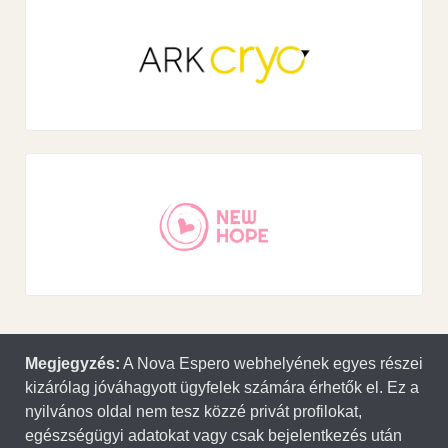
Megjegyzés:
A Nova Espero webhelyének egyes részei
kizárólag jóváhagyott ügyfelek számára érhetők el. Ez a
nyilvános oldal nem tesz közzé privát profilokat,
egészségügyi adatokat vagy csak bejelentkezés után