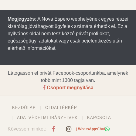
Megjegyzés:
A Nova Espero webhelyének egyes részei
kizárólag jóváhagyott ügyfelek számára érhetők el. Ez a
nyilvános oldal nem tesz közzé privát profilokat,
egészségügyi adatokat vagy csak bejelentkezés után
elérhető információkat.
Látogasson el privát Facebook-csoportunkba, amelynek
több mint 1300 tagja van.
Csoport megnyitása
KEZDŐLAP
OLDALTÉRKÉP
ADATVÉDELMI IRÁNYELVEK
KAPCSOLAT
Kövessen minket:
| WhatsApp:
Chat