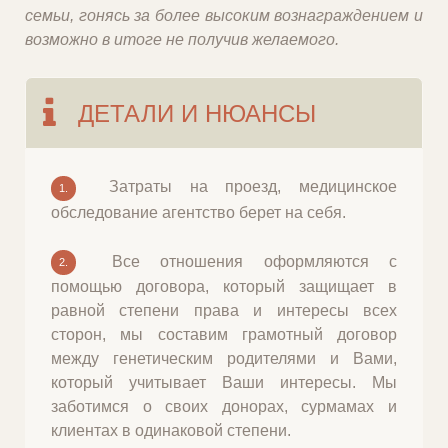
Помесячное содержание выплачивается в
семьи, гонясь за более высоким вознаграждением и
начале календарного месяца, а финальная
возможно в итоге не получив желаемого.
компенсация - после подписи вами у
нотариуса согласия на запись родителями
ДЕТАЛИ И НЮАНСЫ
ребенка био-родителей.
У нас нет никаких задержек с выплатами.
На 6-7 месяце беременности, мы арендуем
для вас квартиру в Киеве, это квартиры в
Затраты на проезд, медицинское
1.
новостройках с хорошим ремонтом и удобной
обследование агентство берет на себя.
транспортной развязкой, проживает по одной
в однокомнатной, или по две сурмамы в 2-х
Все отношения оформляются с
2.
комнатной квартире, у нас нет цыганского
помощью договора, который защищает в
табора.
равной степени права и интересы всех
Помните, мы не берем проценты от вашей
сторон, мы составим грамотный договор
компенсации, то что вы напишите в анкете то
между генетическим родителями и Вами,
и будет опубликовано на сайте, а также
который учитывает Ваши интересы. Мы
выплаты вам идут напрямую от семьи, мы не
заботимся о своих донорах, сурмамах и
плочаем ваши выплаты, мы стараемся быть
клиентах в одинаковой степени.
максимально открытыми и честными как с