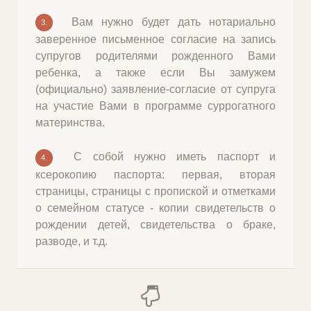
вами, так и с био родителями, мы доверяем
Вам нужно будет дать нотариально
3.
вам, а вы в свою очередь доверяйте нам,
заверенное письменное согласие на запись
будьте уверены - мы понимаем какую
супругов родителями рожденного Вами
большую работу вы делаете.
ребенка, а также если Вы замужем
Примерный подсчет суммы которую вы
(официально) заявление-согласие от супруга
получите: финальная компенсация 13,000-
на участие Вами в программе суррогатного
17,000$ + 400 USD ежемесячно + 400 USD на
материнства.
3-м месяце на одежду для беременных,
каждая подсадка + 400 USD, двойня + 20% от
С собой нужно иметь паспорт и
4.
суммы компенсации, кесарево + 1,500 USD,
ксерокопию паспорта: первая, вторая
оплата проезда и т.д. за счет агентства, ваша
страницы, страницы с пропиской и отметками
итоговая сумма составит от 20,000 до 23,000
о семейном статусе - копии свидетельств о
USD за одноплодную беременность.
рождении детей, свидетельства о браке,
разводе, и т.д.
Платежи выплачиваются в долларах/евро.
Также помесячные выплаты вы можете
получать напрямую от родителей через
Вестерн Юнион, на вашу долларовую, евро или