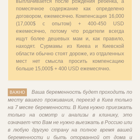
выплачивается после рождения ребенка, а
обследование.
помесячное содержание как определено
Уважаемые кандидатки, некоторые из вас уже
договором, ежемесячно. Компенсация 16,000
были в программах и имеют тот или иной опыт с
ВНИМАНИЕ
- если вы хотите сотрудничать с
(17,000$ с опытом) + 400-450 USD
определенными клиниками, агентствами и т.д.
нашим агентством и у вас есть знакомые, друзья,
ежемесячно, потому что родители всегда
внизу описаны ключевые моменты, работы с
которые хотят стать донорами или сурмамами,
ищут более дешевых мам и, как правило,
нами.
пожалуйста, свяжитесь с нами и мы обсудим
находят. Сурмамы из Киева и Киевской
возможные условия сотрудничества. Напишите
области обычно стоят дороже, из отдаленных
Каждая подсадка + 400 USD, оплата проезда
на почту
sur4ua@gmail.com
мест нет смысла просить компенсацию
и проживания (если необходимо) на день
больше 15,000$ + 400 USD ежемесячно.
подсадки (трансфера эмбрионов)
Одежда для беременных на 3-ем месяце +
400 USD.
Кесарево сечение + 1500 USD (по
Ваша беременность будет проходить по
ВАЖНО
показаниям врача, но не по вашему
месту вашего проживания, переезд в Киев только
спонтанному желанию и тем более нашему.
на 7 месяе беременности. В Киев нужно приезжать
Мы не вмешиваемся в назначения врачей.).
только на осмотр и анализы в клинику, это
Двойня - 20% от суммы финальной
означает что Вам не нужно выезжать в Россию или
компенсации, указанной в договоре между
в любую другую страну на полное время вашей
вами и био родителями.
беременности и быть оторванной от дома и