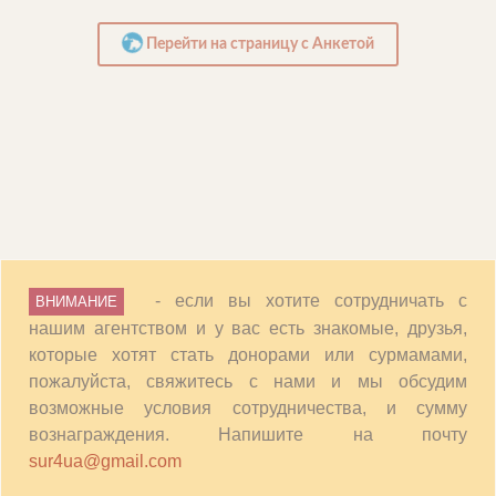
гривневую карту (этот пункт еще раз
подтверждает нашу лояльность). Даже
Перейти на страницу с Анкетой
предпочтительнее, чтобы вы получали платеж
напрямую.
После того, как вас выбрала семья, обычно
проходит 2-4 месяца до наступления
беременности, поэтому рассчитывать на
быстрое получение помесячного содержания
после того как вас выбрали, не стоит,
возьмите к вниманию этот момент.
- если вы хотите сотрудничать с
ВНИМАНИЕ
нашим агентством и у вас есть знакомые, друзья,
которые хотят стать донорами или сурмамами,
пожалуйста, свяжитесь с нами и мы обсудим
возможные условия сотрудничества, и сумму
вознаграждения. Напишите на почту